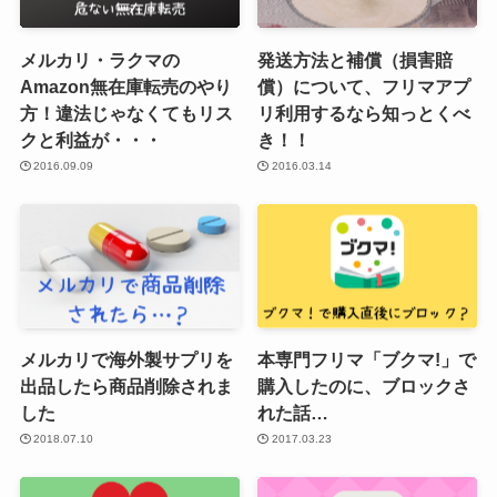
メルカリ・ラクマの
発送方法と補償（損害賠
Amazon無在庫転売のやり
償）について、フリマアプ
方！違法じゃなくてもリス
リ利用するなら知っとくべ
クと利益が・・・
き！！
2016.09.09
2016.03.14
メルカリで海外製サプリを
本専門フリマ「ブクマ!」で
出品したら商品削除されま
購入したのに、ブロックさ
した
れた話…
2018.07.10
2017.03.23