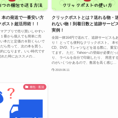
】本の発送で一番安い方
クリックポストとは？送れる物・
クポスト超活用術！！
れない物！到着日数と追跡サービ
実例！
リマアプリで売り買いしやすい
。１冊から個人でも簡単に売
全国一律164円で送れて、追跡サービスも
ない本だと定価の８割くらいで
り！ とっても便利なクリックポスト。 本
んだら売って、次の本を買う。
CD、DVD、Tシャツなどを送る際に、重宝
節約になります。いい時代です
てます。 ただ、Yahooへの登録が必要だっ
れた時におススメの...
り、 ラベルを自分で印刷したり、 用意す
のがいくつかあるので、敷居を高く感じ...
2019.06.11
梱包・配送