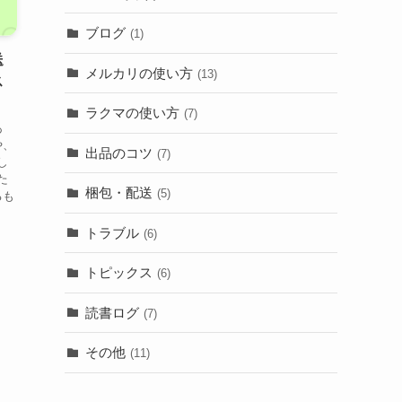
ブログ
(1)
送
メルカリの使い方
(13)
ス
ラクマの使い方
(7)
あ
や、
出品のコツ
(7)
し
た
梱包・配送
(5)
るも
トラブル
(6)
トピックス
(6)
読書ログ
(7)
その他
(11)