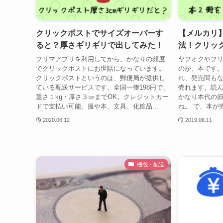
クリックポストでサイズオーバーす
【メルカリ
ると？厚さギリギリで出してみた！
法！クリッ
フリマアプリを利用してから、かなりの頻度
ヤフオクやフ
でクリックポストにお世話になっています。
のが、本です
クリックポストというのは、郵便局が提供し
れ、発売間も
ている配送サービスです。全国一律198円で、
売れます。読
重さ１kg・厚さ３㎝までOK。クレジットカー
かなり本代の
ドで支払い可能。服や本、文具、化粧品...
ね。 で、本が売
2020.06.12
2019.06.11
梱包・配送