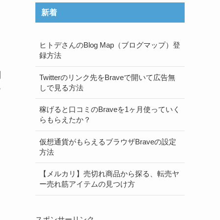
新着
ヒトデさんのBlog Map（ブログマップ）登
録方法
問
Twitterのリンク先をBraveで開いて広告無
しで見る方法
す
稼げると口コミのBraveを1ヶ月使っていく
らもらえたか？
仮想通貨がもらえるブラウザBraveの設定
方法
【メルカリ】売切れ商品から探る、転売ヤ
ー売れ筋アイテムの見つけ方
スポンサーリンク