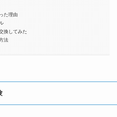
験
った理由
ル
交換してみた
方法
験