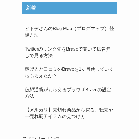
新着
ヒトデさんのBlog Map（ブログマップ）登
録方法
い
Twitterのリンク先をBraveで開いて広告無
しで見る方法
、
稼げると口コミのBraveを1ヶ月使っていく
らもらえたか？
仮想通貨がもらえるブラウザBraveの設定
方法
。
【メルカリ】売切れ商品から探る、転売ヤ
ー売れ筋アイテムの見つけ方
スポンサーリンク