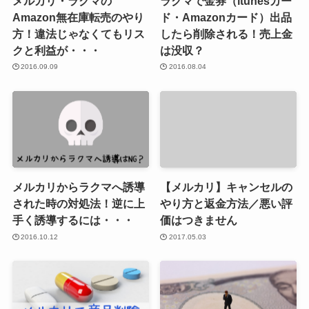
メルカリ・ラクマの
ラクマで金券（itunesカー
Amazon無在庫転売のやり
ド・Amazonカード）出品
方！違法じゃなくてもリス
したら削除される！売上金
クと利益が・・・
は没収？
2016.09.09
2016.08.04
メルカリからラクマへ誘導
【メルカリ】キャンセルの
された時の対処法！逆に上
やり方と返金方法／悪い評
手く誘導するには・・・
価はつきません
2016.10.12
2017.05.03