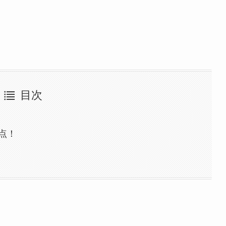
目次
点！