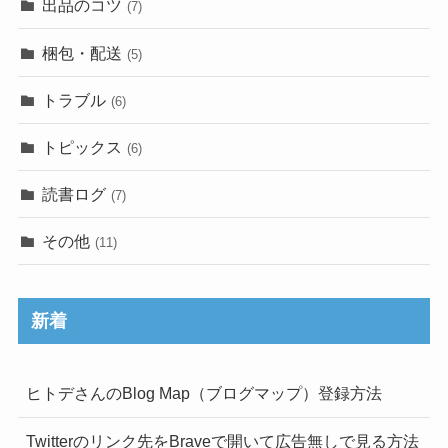
出品のコツ
(7)
梱包・配送
(5)
トラブル
(6)
トピックス
(6)
読書ログ
(7)
その他
(11)
新着
ヒトデさんのBlog Map（ブログマップ）登録方法
Twitterのリンク先をBraveで開いて広告無しで見る方法