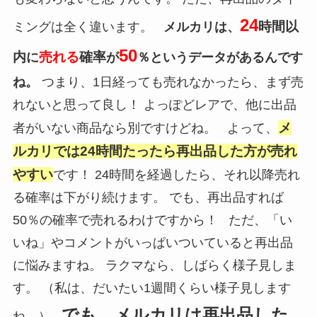
24
時間以
ミングは全く違います。
メルカリは、
50
内
売れる
確率
に
が
％というデータがあるんです
ね。
つまり、1日経っても売れなかったら、まず売
れないと思って良し！ よっぽどレアで、他に出品
メ
者がいない商品なら別ですけどね。 よって、
ルカリでは24時間たったら再出品した方が売れ
やすい
です！ 24時間を経過したら、それ以降売れ
る確率は下がり続けます。 でも、再出品すれば
50％の確率で売れるわけですから！ ただ、「い
いね」やコメントがいっぱいついていると再出品
に悩みますね。 ラクマなら、しばらく様子見しま
す。 （私は、だいたい1週間くらい様子見します
でも、メルカリは再出品した
ね。）