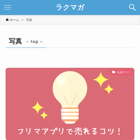
ラクマガ
ホーム
写真
写真
– tag –
出品のコツ