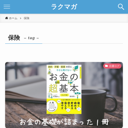
ラクマガ
ホーム
保険
保険
– tag –
読書ログ