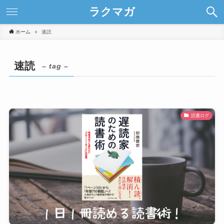
ラクマガ
ホーム
速読
速読
– tag –
読書ログ