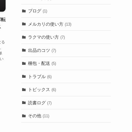
ブログ
(1)
庫転
メルカリの使い方
(13)
ス
ラクマの使い方
(7)
なる
、
出品のコツ
(7)
単
い
梱包・配送
(5)
トラブル
(6)
トピックス
(6)
読書ログ
(7)
その他
(11)