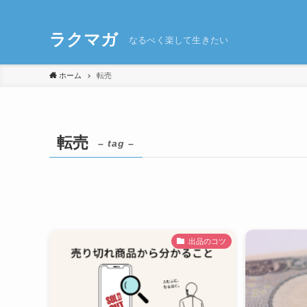
ラクマガ
なるべく楽して生きたい
ホーム
転売
転売
– tag –
出品のコツ