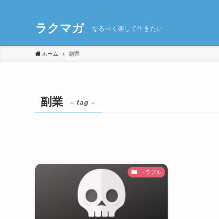
ラクマガ
なるべく楽して生きたい
ホーム
副業
副業
– tag –
トラブル