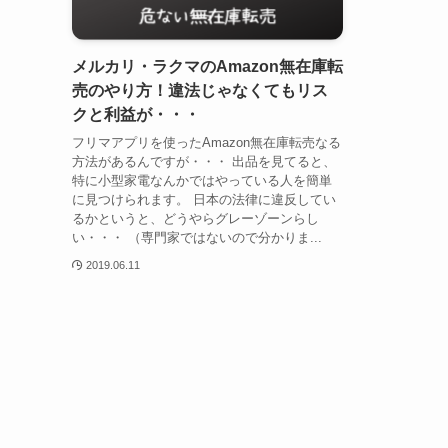
メルカリ・ラクマのAmazon無在庫転
売のやり方！違法じゃなくてもリス
クと利益が・・・
フリマアプリを使ったAmazon無在庫転売なる
方法があるんですが・・・ 出品を見てると、
特に小型家電なんかではやっている人を簡単
に見つけられます。 日本の法律に違反してい
るかというと、どうやらグレーゾーンらし
い・・・ （専門家ではないので分かりま...
2019.06.11