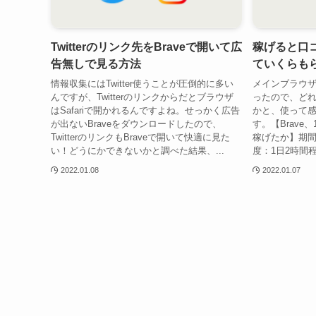
Twitterのリンク先をBraveで開いて広
稼げると口コ
告無しで見る方法
ていくらも
情報収集にはTwitter使うことが圧倒的に多い
メインブラウザ
んですが、Twitterのリンクからだとブラウザ
ったので、ど
はSafariで開かれるんですよね。せっかく広告
かと、使って
が出ないBraveをダウンロードしたので、
す。【Brav
TwitterのリンクもBraveで開いて快適に見た
稼げたか】期間
い！どうにかできないかと調べた結果、...
度：1日2時間
2022.01.08
2022.01.07