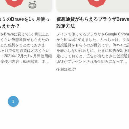
ミのBraveを1ヶ月使っ
仮想通貨がもらえるブラウザBrav
らえたか？
設定方法
をBraveに変えて1ヶ月以上た
メインで使ってるブラウザをGoogle Chrom
れくらい仮想通貨がもらえたの
からBraveに変えました。ぶっちゃけ、タ
感じた感想をまとめておきま
仮想通貨をもらうのが目的です。Braveは
e、1ヶ月で仮想通貨はどのくらい
を表示しない代わりに、たまに広告が出る
：2021年12月の1ヶ月間使用頻
定にしておくと、広告が出たときに仮想通
程度使用内容：動画閲覧、ネ...
BATがプレゼントされる仕組みになって...
2022.01.07
1